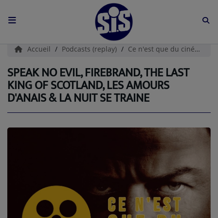
ACCUEIL
Accueil
Podcasts (replay)
Ce n'est que du cinéma
L'HISTOIRE DE S.I.S
SPEAK NO EVIL, FIREBRAND, THE LAST
KING OF SCOTLAND, LES AMOURS
BOUTIQUE
D'ANAIS & LA NUIT SE TRAINE
Médias
PODCASTS (CATALOGUE)
L'ÉQUIPE
Contact
CONTACTEZ-NOUS