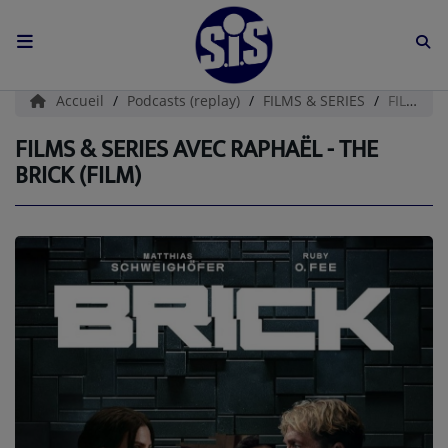
ACCUEIL
Accueil
Podcasts (replay)
FILMS & SERIES
FILMS & SERIES AVEC RAPHAËL - THE BRICK (film)
L'HISTOIRE DE S.I.S
FILMS & SERIES AVEC RAPHAËL - THE
BRICK (FILM)
BOUTIQUE
Médias
PODCASTS (CATALOGUE)
L'ÉQUIPE
Contact
CONTACTEZ-NOUS