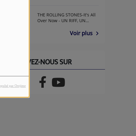
THE ROLLING STONES-It's All
Over Now - UN RIFF, UN
ANNIF AVEC GUY GUITAR
Voir plus
RETROUVEZ-NOUS SUR
opulsé par Orejime