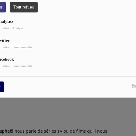
er
Tout refuser
nalytics
ilisation: Analyse
witter
ilisation: Fonctionnalité
acebook
ilisation: Fonctionnalité
Pr
r
aphaël
nous parle de séries TV ou de films qu'il nous