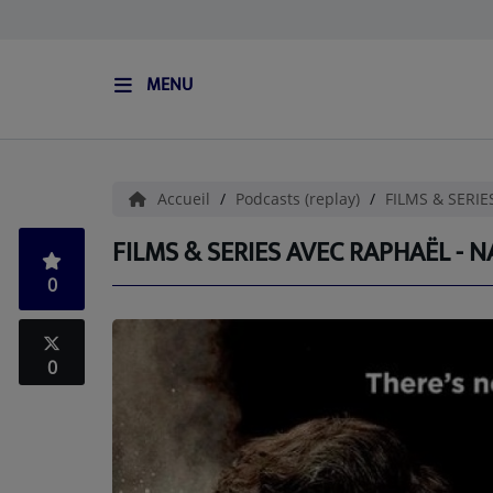
MENU
ACCUEIL
L'HISTOIRE DE S.I.S
Accueil
Podcasts (replay)
FILMS & SERI
BOUTIQUE
FILMS & SERIES AVEC RAPHAËL - N
0
Médias
PODCASTS (CATALOGUE)
0
L'ÉQUIPE
Contact