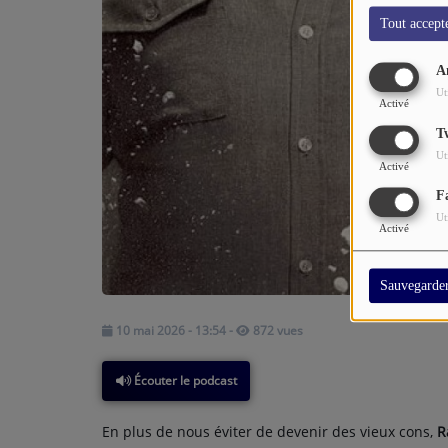
Tout accept
A
Ut
Activé
T
Ut
Activé
F
Ut
Activé
Sauvegarde
10 mai 2026 - 13:54
-
872 vues
Écouter le podcast
En plus de nous éviter de devenir des vieux cons,
R