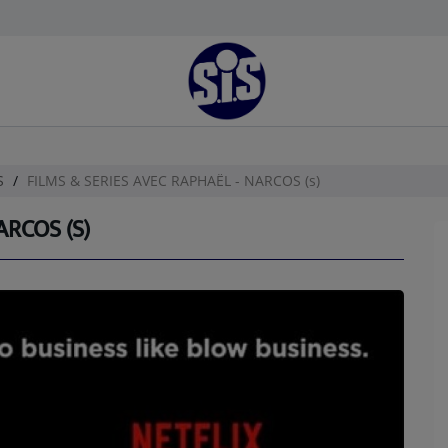
ES
FILMS & SERIES AVEC RAPHAËL - NARCOS (s)
ARCOS (S)