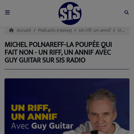
ACCUEIL
Accueil
Podcasts (replay)
Un riff, un annif
MICHEL POLNAREFF-La Poupée Qui Fait Non - Un riff, un annif avec Guy Guitar sur SIS Radio
L'HISTOIRE DE S.I.S
MICHEL POLNAREFF-LA POUPÉE QUI
FAIT NON - UN RIFF, UN ANNIF AVEC
BOUTIQUE
GUY GUITAR SUR SIS RADIO
Médias
PODCASTS (CATALOGUE)
L'ÉQUIPE
Contact
CONTACTEZ-NOUS