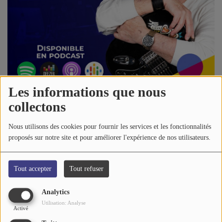
A PROPOS DE NOUS
Les informations que nous
collectons
06 janvier 2023 - 14:32
-
2134 vues
Nous utilisons des cookies pour fournir les services et les fonctionnalités
proposés sur notre site et pour améliorer l'expérience de nos utilisateurs.
Écouter le podcast
MICHEL POLNAREFF-La
Tout accepter
Tout refuser
Poupée Qui Fait Non
Analytics
Utilisation: Analyse
Activé