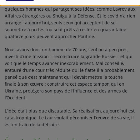
Mais chez lui aussi, il est isolé : son entourage se réduit à
quelques hommes qui partagent ses idées, comme Lavrov aux
Affaires étrangères ou Shuigu à la Défense. Et le covid n’a rien
arrangé : aujourd’hui, seuls ceux qui acceptent de se
soumettre à un test ou sont prêts à rester en quarantaine
quatorze jours peuvent approcher Poutine.
Nous avons donc un homme de 70 ans, seul ou à peu près,
investi d’une mission – reconstruire la grande Russie – et qui
voit que le temps avancer inexorablement. Mal conseillé,
entouré d’une cour très réduite qui le flatte il a probablement
pensé que c’est maintenant qu’il devait mettre la touche
finale à son œuvre : construire cet espace tampon qui en
Ukraine, protégera son pays de l’influence et des armes de
l’Occident.
L’idée était plus que discutable. Sa réalisation, aujourd’hui est
catastrophique. Le tzar voulait pérenniser l’œuvre de sa vie, il
est en train de la détruire.