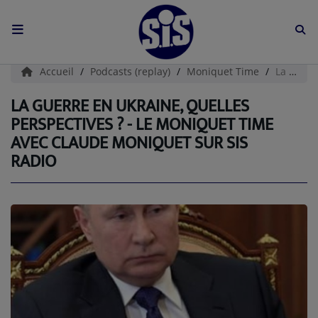
ACCUEIL
Accueil
Podcasts (replay)
Moniquet Time
La guerre en UKRAINE, quelles perspectives ? - LE MONIQUET TIME AVEC CLAUDE MONIQUET SUR SIS RADIO
L'HISTOIRE DE S.I.S
LA GUERRE EN UKRAINE, QUELLES
PERSPECTIVES ? - LE MONIQUET TIME
BOUTIQUE
AVEC CLAUDE MONIQUET SUR SIS
RADIO
Médias
PODCASTS (CATALOGUE)
L'ÉQUIPE
Contact
CONTACTEZ-NOUS