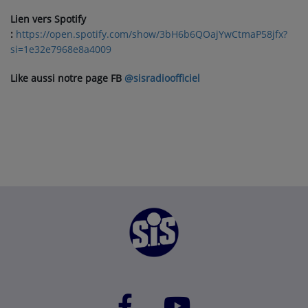
Lien vers Spotify
:
https://open.spotify.com/show/3bH6b6QOajYwCtmaP58jfx?
si=1e32e7968e8a4009
Like aussi notre page FB
@sisradioofficiel