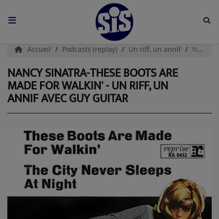
ACCUEIL
Accueil
Podcasts (replay)
Un riff, un annif
NANCY SINATRA-These Boots Are Made For Walkin' - UN RIFF, UN ANNIF AVEC GUY GUITAR
L'HISTOIRE DE S.I.S
NANCY SINATRA-THESE BOOTS ARE
MADE FOR WALKIN' - UN RIFF, UN
BOUTIQUE
ANNIF AVEC GUY GUITAR
Médias
PODCASTS (CATALOGUE)
L'ÉQUIPE
Contact
CONTACTEZ-NOUS