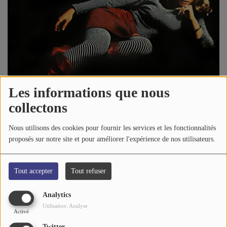
A PROPOS DE NOUS
Les informations que nous
collectons
07 mai 2023 - 13:45
-
1935 vues
Nous utilisons des cookies pour fournir les services et les fonctionnalités
proposés sur notre site et pour améliorer l'expérience de nos utilisateurs.
Écouter le podcast
Tout accepter
Tout refuser
C'est au tour de "
These Boots Are Made For Walkin'
" de
NANCY SINATRA
de passer à la moulinette de
GUY GUITAR
SPENCER
de
LUCIFER
.
Analytics
Utilisation: Analyse
Activé
Si
Nancy
avait entendu ça, elle aurait enfilé ses "Boots" pour