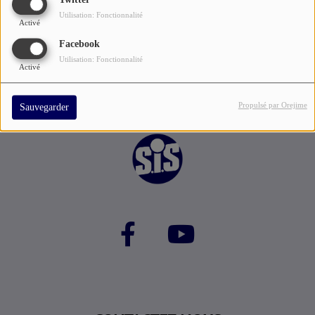
leur botter le c.. !
Twitter
Utilisation: Fonctionnalité
Activé
Facebook
Utilisation: Fonctionnalité
Activé
Propulsé par Orejime
Sauvegarder