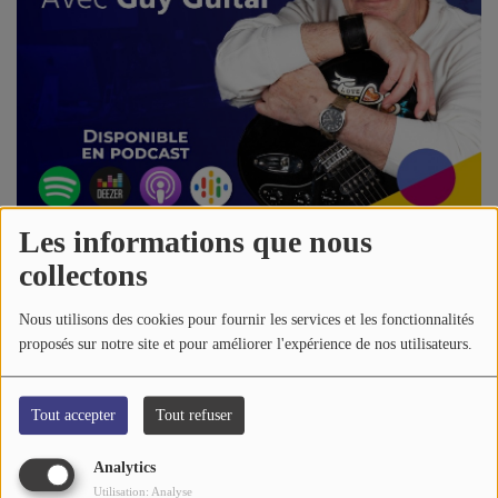
A PROPOS DE NOUS
Les informations que nous
collectons
06 janvier 2023 - 13:59
-
1726 vues
Nous utilisons des cookies pour fournir les services et les fonctionnalités
proposés sur notre site et pour améliorer l'expérience de nos utilisateurs.
Écouter le podcast
CREEDENCE
Tout accepter
Tout refuser
CLEARWATER REVIVAL-
Analytics
Utilisation: Analyse