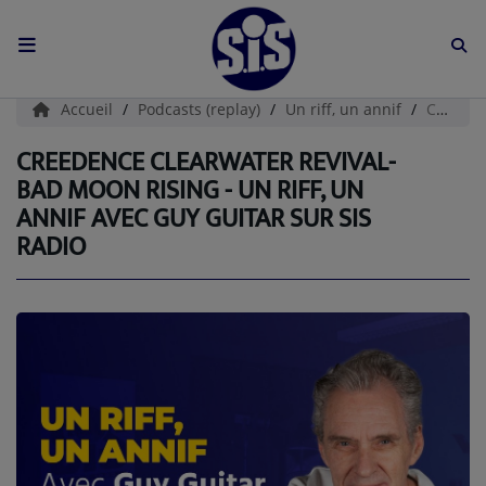
ACCUEIL
Accueil
Podcasts (replay)
Un riff, un annif
CREEDENCE CLEARWATER REVIVAL-Bad Moon Rising - Un riff, un annif avec Guy Guitar sur SIS Radio
L'HISTOIRE DE S.I.S
CREEDENCE CLEARWATER REVIVAL-
BAD MOON RISING - UN RIFF, UN
BOUTIQUE
ANNIF AVEC GUY GUITAR SUR SIS
RADIO
Médias
PODCASTS (CATALOGUE)
L'ÉQUIPE
Contact
CONTACTEZ-NOUS