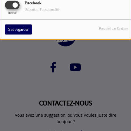
Facebook
Utilisation: Fonctionnalité
Activé
Propulsé par Orejime
Sauvegarder
CONTACTEZ-NOUS
Vous avez une suggestion, ou vous voulez juste dire
bonjour ?