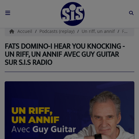
ACCUEIL
Accueil
Podcasts (replay)
Un riff, un annif
FATS DOMINO-I Hear You Knocking - Un riff, un annif avec Guy Guitar sur S.I.S radio
L'HISTOIRE DE S.I.S
FATS DOMINO-I HEAR YOU KNOCKING -
UN RIFF, UN ANNIF AVEC GUY GUITAR
BOUTIQUE
SUR S.I.S RADIO
Médias
PODCASTS (CATALOGUE)
L'ÉQUIPE
Contact
CONTACTEZ-NOUS