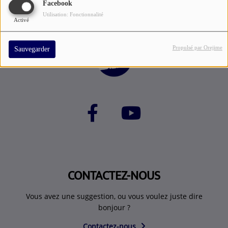
Facebook
Utilisation: Fonctionnalité
Activé
Propulsé par Orejime
Sauvegarder
CONTACTEZ-NOUS
Vous avez une suggestion, ou vous voulez juste dire
bonjour ?
Contactez-nous