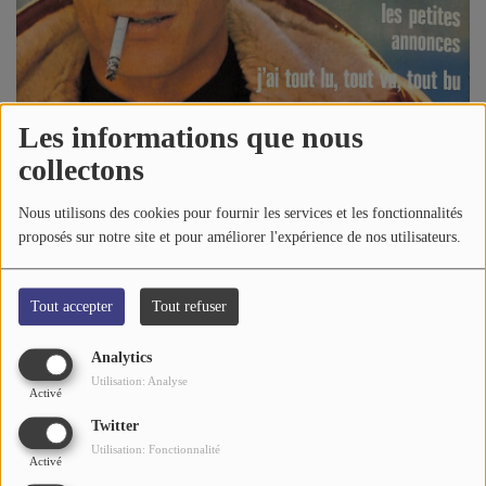
A PROPOS DE NOUS
Les informations que nous
collectons
Nous utilisons des cookies pour fournir les services et les fonctionnalités
04 juin 2023 - 19:25
-
1969 vues
proposés sur notre site et pour améliorer l'expérience de nos utilisateurs.
Écouter le podcast
Tout accepter
Tout refuser
"
J'aime Les Filles
" nous chantent
Guy "Guitar" Spencer
et
Analytics
Lucifer
: vu la performance, pas sûr de l'inverse...
Utilisation: Analyse
Activé
Twitter
Utilisation: Fonctionnalité
Activé