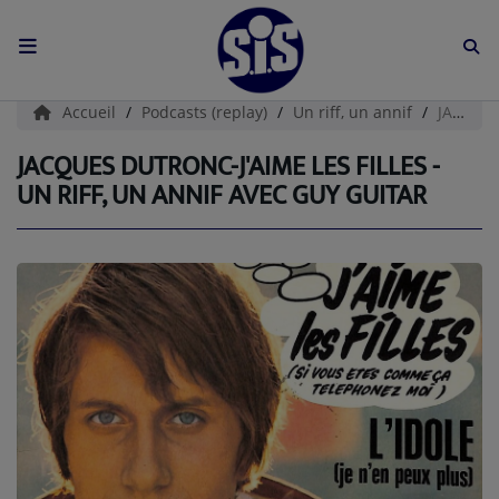
ACCUEIL
Accueil
Podcasts (replay)
Un riff, un annif
JACQUES DUTRONC-J'aime Les Filles - UN RIFF, UN ANNIF AVEC GUY GUITAR
L'HISTOIRE DE S.I.S
JACQUES DUTRONC-J'AIME LES FILLES -
UN RIFF, UN ANNIF AVEC GUY GUITAR
BOUTIQUE
Médias
PODCASTS (CATALOGUE)
L'ÉQUIPE
Contact
CONTACTEZ-NOUS