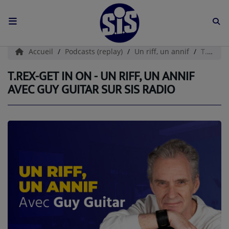
ACCUEIL
Accueil
Podcasts (replay)
Un riff, un annif
T.REX-Get In On - Un riff, un annif avec Guy Guitar sur SIS Radio
L'HISTOIRE DE S.I.S
T.REX-GET IN ON - UN RIFF, UN ANNIF
AVEC GUY GUITAR SUR SIS RADIO
BOUTIQUE
Médias
PODCASTS (CATALOGUE)
L'ÉQUIPE
Contact
CONTACTEZ-NOUS