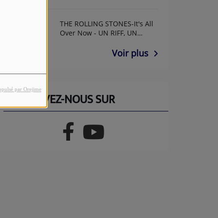
THE ROLLING STONES-It's All
Over Now - UN RIFF, UN
ANNIF AVEC GUY GUITAR
Voir plus
opulsé par Orejime
RETROUVEZ-NOUS SUR