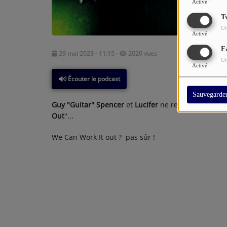
Activé
T
Ut
Activé
F
29 mai 2023 - 11:15
-
2020 vues
Ut
Activé
Écouter le podcast
Sauvegarde
Guy "Guitar" Spencer
et
Lucifer
ne respectent rien,
Out
"...
We Can Work It out ? pas sûr !