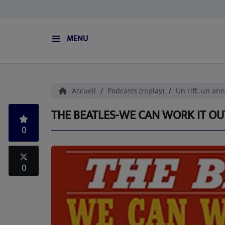
MENU
ACCUEIL
L'HISTOIRE DE S.I.S
Accueil
Podcasts (replay)
Un riff, un ann
BOUTIQUE
THE BEATLES-WE CAN WORK IT OUT
0
Médias
PODCASTS (CATALOGUE)
0
L'ÉQUIPE
Contact