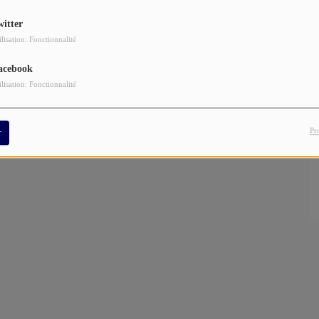
witter
ilisation: Fonctionnalité
acebook
ilisation: Fonctionnalité
Pr
r
 pas même l
es Beatles
en massacrant "
We Can Work It