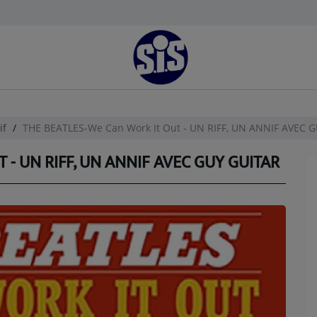
if
THE BEATLES-We Can Work It Out - UN RIFF, UN ANNIF AVEC 
 - UN RIFF, UN ANNIF AVEC GUY GUITAR