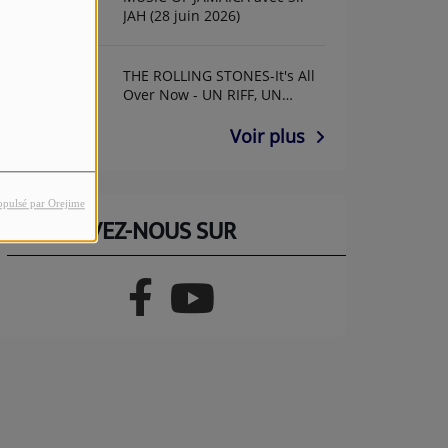
JAH (28 juin 2026)
THE ROLLING STONES-It's All
Over Now - UN RIFF, UN
ANNIF AVEC GUY GUITAR
Voir plus
opulsé par Orejime
RETROUVEZ-NOUS SUR