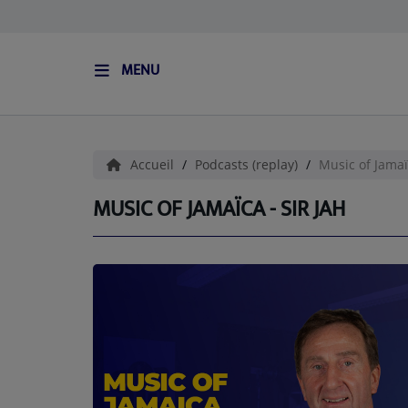
MENU
ACCUEIL
L'HISTOIRE DE S.I.S
Accueil
Podcasts (replay)
Music of Jamaïc
BOUTIQUE
MUSIC OF JAMAÏCA - SIR JAH
Médias
PODCASTS (CATALOGUE)
L'ÉQUIPE
Contact