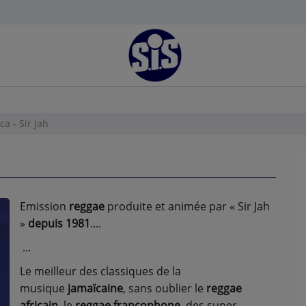
a - Sir Jah
Emission
reggae
produite et animée par « Sir Jah
»
depuis 1981
.
Le meilleur des classiques de la
musique
jamaïcaine
, sans oublier le
reggae
africain
, le
reggae francophone
, des super