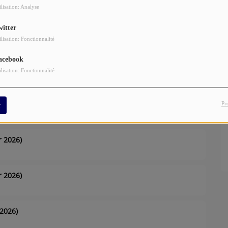
ilisation: Analyse
witter
2026)
ilisation: Fonctionnalité
acebook
026)
ilisation: Fonctionnalité
 2026)
Pr
r
r 2026)
r 2026)
 2026)