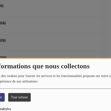
6)
026)
026)
026)
formations que nous collectons
6)
 des cookies pour fournir les services et les fonctionnalités proposés sur notre s
périence de nos utilisateurs.
2026)
er
Tout refuser
nalytics
26)