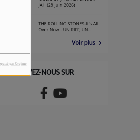
JAH (28 juin 2026)
THE ROLLING STONES-It's All
Over Now - UN RIFF, UN
ANNIF AVEC GUY GUITAR
Voir plus
opulsé par Orejime
RETROUVEZ-NOUS SUR