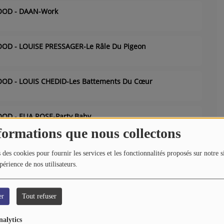
OOD - DAAN-Work
D - LOUISE PRESSAGER-Le Râle Du Pigeon
OD - LOUIS CHEDID-Les Battements Du Cœur
D - ELIA ROSE-Party Baby
formations que nous collectons
OOD - LEMON STRAW-Jump
 des cookies pour fournir les services et les fonctionnalités proposés sur notre s
périence de nos utilisateurs.
 - FRANÇOISE BREUT-Dancing Frénétique
er
Tout refuser
nalytics
OD - SAM SAUVAGE-La Fin Du Monde