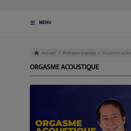
MENU
ACCUEIL
L'HISTOIRE DE S.I.S
Accueil
Podcasts (replay)
Orgasme acou
BOUTIQUE
ORGASME ACOUSTIQUE
Médias
PODCASTS (CATALOGUE)
L'ÉQUIPE
Contact