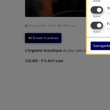
Activé
T
Ut
Activé
F
09 juin 2024 - 14:50
-
2230 vues
Ut
Activé
Écouter le podcast
Sauvegarde
L'Orgasme Acoustique
du jour avec
HOLLY BLOOD
:
COLVER - If It Ain't Love