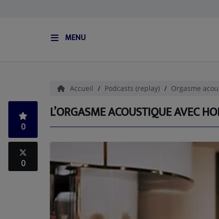
MENU
ACCUEIL
L'HISTOIRE DE S.I.S
Accueil
Podcasts (replay)
Orgasme acou
BOUTIQUE
L’ORGASME ACOUSTIQUE AVEC HOLL
0
Médias
PODCASTS (CATALOGUE)
0
L'ÉQUIPE
Contact