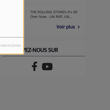
THE ROLLING STONES-It's All
Over Now - UN RIFF, UN
ANNIF AVEC GUY GUITAR
Voir plus
opulsé par Orejime
RETROUVEZ-NOUS SUR