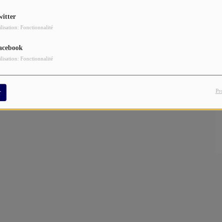
witter
ilisation: Fonctionnalité
acebook
ilisation: Fonctionnalité
Pr
r