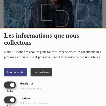
A PROPOS DE NOUS
Les informations que nous
collectons
Nous utilisons des cookies pour fournir les services et les fonctionnalités
20 novembre 2024 - 16:49
-
1994 vues
proposés sur notre site et pour améliorer l'expérience de nos utilisateurs.
Écouter le podcast
Tout accepter
Tout refuser
L'Orgasme Acoustique
du jour avec
HOLLY BLOOD
:
Analytics
Utilisation: Analyse
LOUIS CHEDID - Les Battements Du Cœur
Activé
Twitter
Utilisation: Fonctionnalité