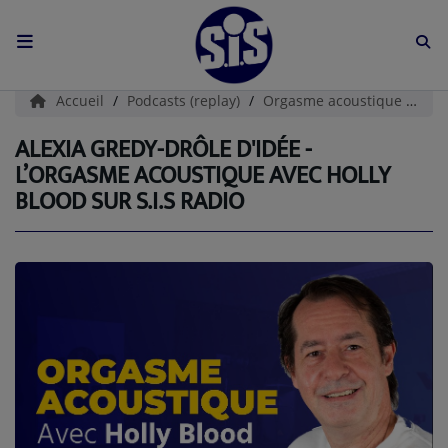
ACCUEIL
Accueil
Podcasts (replay)
Orgasme acoustique
ALE
L'HISTOIRE DE S.I.S
ALEXIA GREDY-DRÔLE D'IDÉE -
L’ORGASME ACOUSTIQUE AVEC HOLLY
BOUTIQUE
BLOOD SUR S.I.S RADIO
Médias
PODCASTS (CATALOGUE)
L'ÉQUIPE
Contact
CONTACTEZ-NOUS