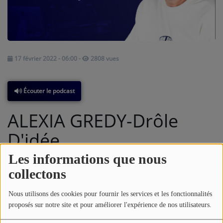
A PROPOS DE NOUS
17 février 2022 - 06:00
-
2808 vues
Écouter le podcast
ALEXIA GREDY-Drôle
D'idée
Les informations que nous
collectons
Nous utilisons des cookies pour fournir les services et les fonctionnalités
proposés sur notre site et pour améliorer l'expérience de nos utilisateurs.