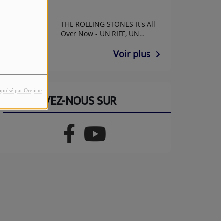
THE ROLLING STONES-It's All
Over Now - UN RIFF, UN
ANNIF AVEC GUY GUITAR
Voir plus
opulsé par Orejime
RETROUVEZ-NOUS SUR