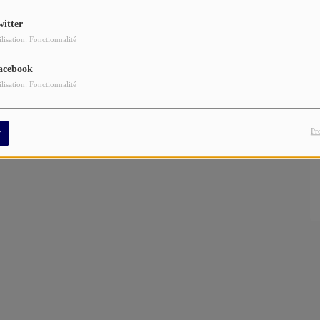
witter
ue
proposé par
Holly Blood
.
ilisation: Fonctionnalité
eur qui nous propose son deuxième album:
TOUT AUTOUR
acebook
ilisation: Fonctionnalité
Pr
r