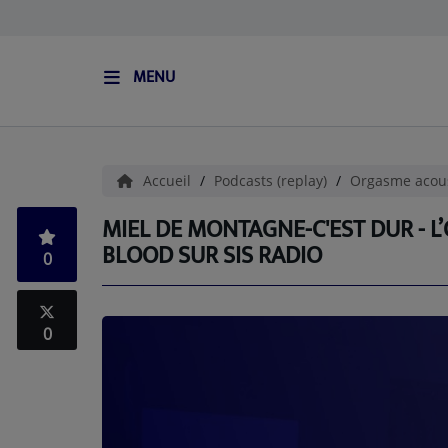
MENU
ACCUEIL
L'HISTOIRE DE S.I.S
Accueil
Podcasts (replay)
Orgasme acou
BOUTIQUE
MIEL DE MONTAGNE-C'EST DUR - 
BLOOD SUR SIS RADIO
0
Médias
PODCASTS (CATALOGUE)
0
L'ÉQUIPE
Contact