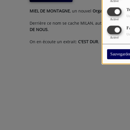
Activé
T
MIEL DE MONTAGNE
, un nouvel
Orgasme Acoustiq
Ut
Activé
Derrière ce nom se cache MILAN, auteur-composit
F
DE NOUS
.
Ut
Activé
On en écoute un extrait:
C'EST DUR
.
Sauvegarde