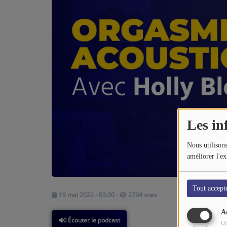
CONTACTEZ-NOUS
A PROPOS DE NOUS
Les in
Nous utilisons
améliorer l'ex
Tout accept
19 mai 2022 - 03:00
-
2794 vues
A
Écouter le podcast
Ut