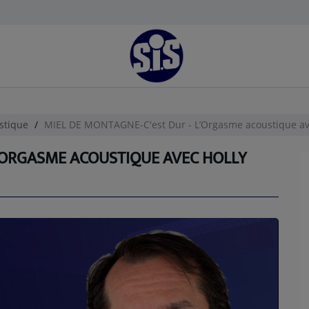
stique
MIEL DE MONTAGNE-C'est Dur - L’Orgasme acoustique av
L’ORGASME ACOUSTIQUE AVEC HOLLY