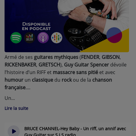
A PROPOS DE NOUS
Armé de ses
guitares
mythiques
(
FENDER
,
GIBSON
,
RICKENBAKER
,
GRETSCH
),
Guy Guitar Spencer
dévoile
l’histoire d’un RIFF et
massacre sans pitié
et avec
humour
un
classique
du
rock
ou de la
chanson
française
.
Un
Lire la suite
BRUCE CHANNEL-Hey Baby - Un riff, un annif avec
Guy Guitar sur S.I.S radio