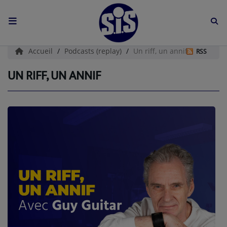
ACCUEIL
Accueil
Podcasts (replay)
Un riff, un annif
RSS
L'HISTOIRE DE S.I.S
UN RIFF, UN ANNIF
BOUTIQUE
Médias
PODCASTS (CATALOGUE)
L'ÉQUIPE
Contact
CONTACTEZ-NOUS