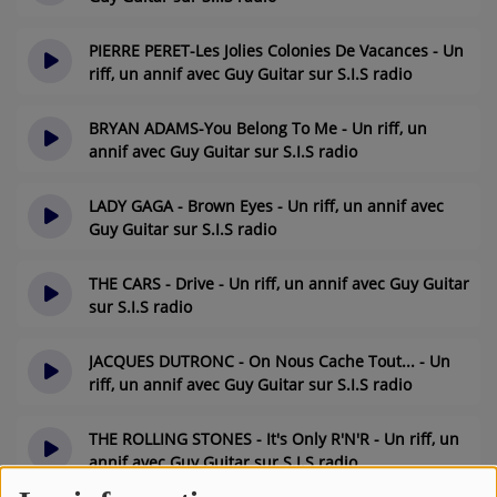
il y a 4 ans
PIERRE PERET-Les Jolies Colonies De Vacances - Un
riff, un annif avec Guy Guitar sur S.I.S radio
il y a 4 ans
BRYAN ADAMS-You Belong To Me - Un riff, un
annif avec Guy Guitar sur S.I.S radio
il y a 4 ans
LADY GAGA - Brown Eyes - Un riff, un annif avec
Guy Guitar sur S.I.S radio
il y a 4 ans
THE CARS - Drive - Un riff, un annif avec Guy Guitar
sur S.I.S radio
il y a 4 ans
JACQUES DUTRONC - On Nous Cache Tout... - Un
riff, un annif avec Guy Guitar sur S.I.S radio
il y a 4 ans
THE ROLLING STONES - It's Only R'N'R - Un riff, un
annif avec Guy Guitar sur S.I.S radio
il y a 4 ans