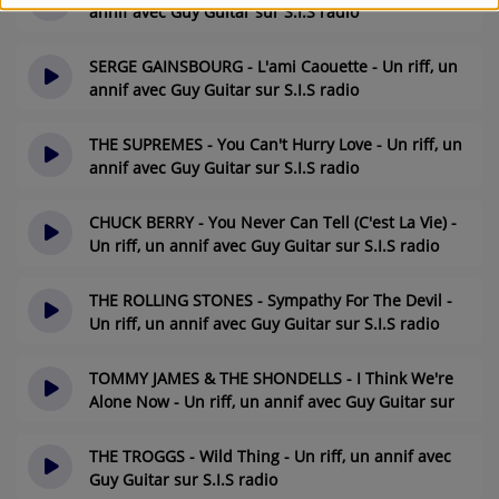
annif avec Guy Guitar sur S.I.S radio
il y a 4 ans
SERGE GAINSBOURG - L'ami Caouette - Un riff, un
annif avec Guy Guitar sur S.I.S radio
il y a 4 ans
THE SUPREMES - You Can't Hurry Love - Un riff, un
annif avec Guy Guitar sur S.I.S radio
il y a 4 ans
CHUCK BERRY - You Never Can Tell (C'est La Vie) -
Un riff, un annif avec Guy Guitar sur S.I.S radio
il y a 4 ans
THE ROLLING STONES - Sympathy For The Devil -
Un riff, un annif avec Guy Guitar sur S.I.S radio
il y a 4 ans
TOMMY JAMES & THE SHONDELLS - I Think We're
Alone Now - Un riff, un annif avec Guy Guitar sur
S.I.S radio
il y a 4 ans
THE TROGGS - Wild Thing - Un riff, un annif avec
Guy Guitar sur S.I.S radio