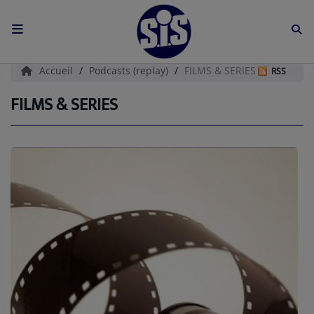
ACCUEIL
Accueil
Podcasts (replay)
FILMS & SERIES
RSS
L'HISTOIRE DE S.I.S
FILMS & SERIES
BOUTIQUE
Médias
PODCASTS (CATALOGUE)
L'ÉQUIPE
Contact
CONTACTEZ-NOUS